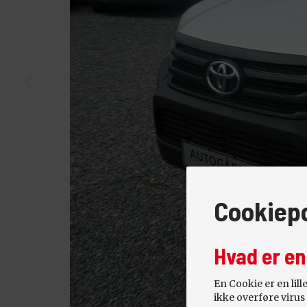
Cookiepo
Hvad er en
En Cookie er en lil
ikke overføre virus 