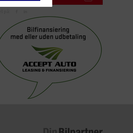
l på:
es direkte af vores
ikke at videre give
third-party-
art cookie bliver
ker på et af