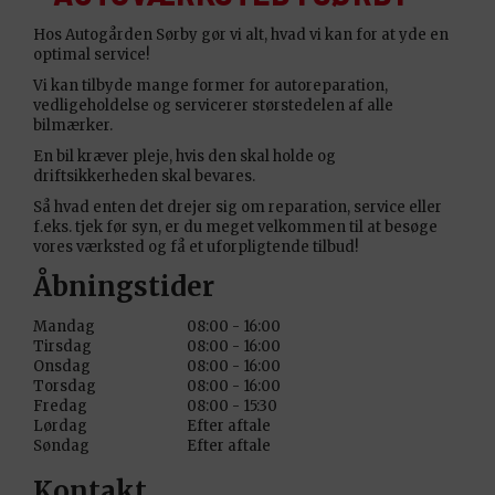
Hos Autogården Sørby gør vi alt, hvad vi kan for at yde en
optimal service!
Vi kan tilbyde mange former for autoreparation,
vedligeholdelse og servicerer størstedelen af alle
bilmærker.
En bil kræver pleje, hvis den skal holde og
driftsikkerheden skal bevares.
Så hvad enten det drejer sig om reparation, service eller
f.eks. tjek før syn, er du meget velkommen til at besøge
vores værksted og få et uforpligtende tilbud!
Åbningstider
Mandag
08:00 - 16:00
Tirsdag
08:00 - 16:00
Onsdag
08:00 - 16:00
Torsdag
08:00 - 16:00
Fredag
08:00 - 15:30
Lørdag
Efter aftale
Søndag
Efter aftale
Kontakt