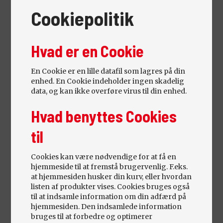
Cookiepolitik
Hvad er en Cookie
En Cookie er en lille datafil som lagres på din
DODGE DURANGO
enhed. En Cookie indeholder ingen skadelig
HEMI CITADEL AUT.
data, og kan ikke overføre virus til din enhed.
Årgang 2015. 246.000 km
Hvad benyttes Cookies
Benzin
til
Cookies kan være nødvendige for at få en
hjemmeside til at fremstå brugervenlig. F.eks.
at hjemmesiden husker din kurv, eller hvordan
listen af produkter vises. Cookies bruges også
til at indsamle information om din adfærd på
hjemmesiden. Den indsamlede information
bruges til at forbedre og optimerer