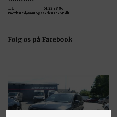
Tlf.
51 22 88 86
vaerksted@autogaardensorby.dk
Følg os på Facebook