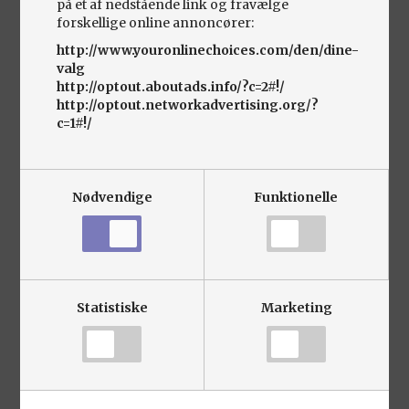
på et af nedstående link og fravælge
Årgang 2021. 172.000 km
forskellige online annoncører:
Diesel
http://www.youronlinechoices.com/den/dine-
Se alle biler
valg
http://optout.aboutads.info/?c=2#!/
http://optout.networkadvertising.org/?
c=1#!/
Vi tilbyder
Nødvendige
Funktionelle
DIN BILPARTNER BASIS
SERVICEEFTERSYN
Statistiske
Marketing
Med et basiseftersyn forebygger du reparationer
på bilen.