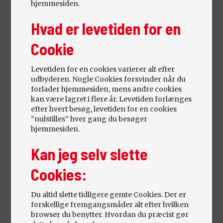
hjemmesiden.
Hvad er levetiden for en
Cookie
TOYOTA HILUX
D-4D 150 T2 DB.KAB 4X4
Levetiden for en cookies varierer alt efter
Årgang 2018. 105.000 km
udbyderen. Nogle Cookies forsvinder når du
Diesel
forlader hjemmesiden, mens andre cookies
kan være lagret i flere år. Levetiden forlænges
efter hvert besøg, levetiden for en cookies
”nulstilles” hver gang du besøger
hjemmesiden.
Kan jeg selv slette
Cookies:
Du altid slette tidligere gemte Cookies. Der er
forskellige fremgangsmåder alt efter hvilken
browser du benytter. Hvordan du præcist gør