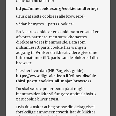
dette kan du læse her:
https://minecookies.org/cookiehandtering/
MINI ONE
(Husk at slette cookies i alle browsere).
Årgang 2012. 237.000 km
Sådan benyttes 3. parts Cookies:
Benzin
En 3. parts cookie er en cookie som er sat af en
af vores partnere, men som ikke sættes
direkte af vores hjemmeside. Data som
indsamles i 3. parts cookie, har vi ingen
adgang til. Ønsker du ikke at videre give dine
informationer til 3. parts kan de blokeres i din
browser:
Læs her hvordan (NB! Engelsk guide):
https://www.digitalcitizen.life/how-disable-
third-party-cookies-all-major-browsers
.
Du skal være opmærksom på at nogle
hjemmesider ikke vil fungere optimalt hvis 3.
part cookie bliver afvist.
OPEL CORSA
Hvis du ønsker at begrænse din deltagelse i
D 102 SPORT
forskellige annoncenetværk, har du klikker