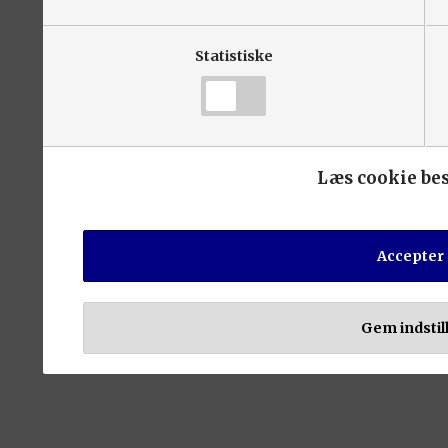
Statistiske
Læs cookie be
Accepter 
Gem indstil