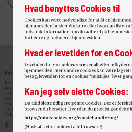
Hvad benyttes Cookies til
Cookies kan være nødvendige for at få en hjemmeside 
hjemmesiden husker din kurv, eller hvordan listen af 
indsamle information om din adfærd på hjemmesiden
forbedre og optimerer hjemmesiden.
Hvad er levetiden for en Coo
Levetiden for en cookies varierer alt efter udbydere
hjemmesiden, mens andre cookies kan være lagret i f
Autogården Sørby
besøg, levetiden for en cookies ”nulstilles” hver g
Kontakt
Kan jeg selv slette Cookies:
Autogården Sørby
Tel:
(+45) 51 22 88 86
Vollerupvej 1
Du altid slette tidligere gemte Cookies. Der er forsk
Email:
vaerksted@autogaardensorby.dk
browser du benytter. Hvordan du præcist gør dette k
4200 Slagelse
CVR: 28628544
https://minecookies.org/cookiehandtering/
(Husk at slette cookies i alle browsere).