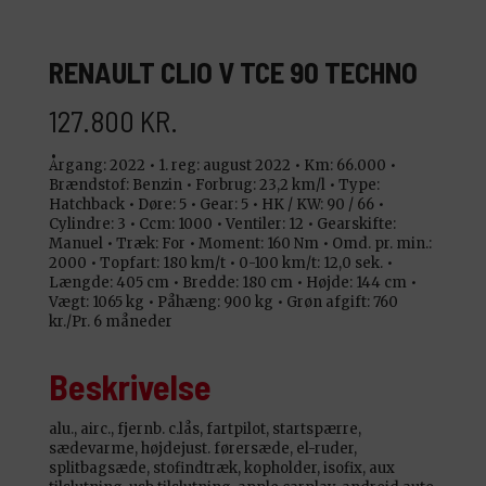
RENAULT CLIO V TCE 90 TECHNO
127.800 KR.
Årgang: 2022 •
1. reg: august 2022 •
Km: 66.000 •
Brændstof: Benzin •
Forbrug: 23,2 km/l •
Type:
Hatchback •
Døre: 5 •
Gear: 5 •
HK / KW: 90 / 66 •
Cylindre: 3 •
Ccm: 1000 •
Ventiler: 12 •
Gearskifte:
Manuel •
Træk: For •
Moment: 160 Nm •
Omd. pr. min.:
2000 •
Topfart: 180 km/t •
0-100 km/t: 12,0 sek. •
Længde: 405 cm •
Bredde: 180 cm •
Højde: 144 cm •
Vægt: 1065 kg •
Påhæng: 900 kg •
Grøn afgift: 760
kr./Pr. 6 måneder
Beskrivelse
alu., airc., fjernb. c.lås, fartpilot, startspærre,
sædevarme, højdejust. førersæde, el-ruder,
splitbagsæde, stofindtræk, kopholder, isofix, aux