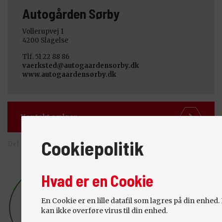
Autogården Sørby
Vollerupvej 1
4200
Slagelse
Tlf. 51 22 88 86
vaerksted@autogaardensorby.dk
www.autogaardensørby.dk
Kontakt sælger
Cookiepolitik
Del på:
Hvad er en Cookie
En Cookie er en lille datafil som lagres på din enhed
kan ikke overføre virus til din enhed.