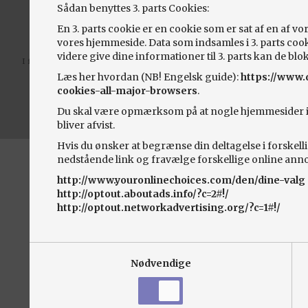
Sådan benyttes 3. parts Cookies:
En 3. parts cookie er en cookie som er sat af en af v
vores hjemmeside. Data som indsamles i 3. parts cooki
videre give dine informationer til 3. parts kan de blo
I forbindelse med klager eller tvist, henvises til ankenævnet for biler,
www.bilklage.dk
Læs her hvordan (NB! Engelsk guide):
https://www.d
Privatlivspolitik
cookies-all-major-browsers
.
Udviklet af
seek4cars.net
Du skal være opmærksom på at nogle hjemmesider ikke
bliver afvist.
Hvis du ønsker at begrænse din deltagelse i forskell
nedstående link og fravælge forskellige online ann
http://www.youronlinechoices.com/den/dine-valg
http://optout.aboutads.info/?c=2#!/
http://optout.networkadvertising.org/?c=1#!/
Nødvendige