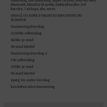
tilslutning, usb tilslutning, apple carplay, android auto,
bluetooth, håndfrit til mobil, dæktryksmåler, led
kørelys, 7 airbags, abs, servo
UNDGÅ OG KØRE FORGÆVES RING INDEN DU
KOMMER
finanseringsforeslag
25,560kr udbetaling
1626kr pr mnd
96 mnd løbetid
finanseringsforeslag 2
0 kr udbetaling
2011kr pr mnd
96 mnd løbetid
spørg for andre foreslag
kan købes uden finansering