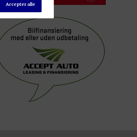
Accepter alle
l på:
es direkte af vores
ikke at videre give
third-party-
art cookie bliver
ker på et af