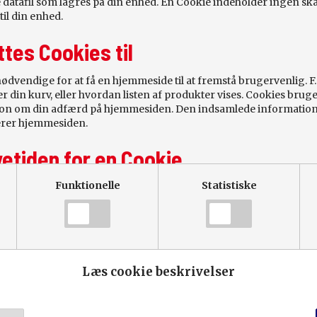
le datafil som lagres på din enhed. En Cookie indeholder ingen sk
til din enhed.
tes Cookies til
dvendige for at få en hjemmeside til at fremstå brugervenlig. F.
din kurv, eller hvordan listen af produkter vises. Cookies bruges
on om din adfærd på hjemmesiden. Den indsamlede information b
erer hjemmesiden.
vetiden for en Cookie
140 L3H2
379.800 KR.
Funktionelle
Statistiske
okies varierer alt efter udbyderen. Nogle Cookies forsvinder når
ndre cookies kan være lagret i flere år. Levetiden forlænges ef
okies ”nulstilles” hver gang du besøger hjemmesiden.
ember 2025
Km: 1.000
7 km/l
Gear: 6
lv slette Cookies:
Ccm: 2200
Læs cookie beskrivelser
: Manuel
Træk: For
ligere gemte Cookies. Der er forskellige fremgangsmåder alt efter
u præcist gør dette kan du læse her:
n.: 1400
Topfart: 160 km/t
es.org/cookiehandtering/