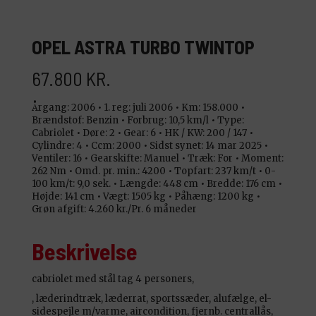
OPEL ASTRA TURBO TWINTOP
67.800 KR.
Årgang: 2006 •
1. reg: juli 2006 •
Km: 158.000 •
Brændstof: Benzin •
Forbrug: 10,5 km/l •
Type:
Cabriolet •
Døre: 2 •
Gear: 6 •
HK / KW: 200 / 147 •
Cylindre: 4 •
Ccm: 2000 •
Sidst synet: 14 mar 2025 •
Ventiler: 16 •
Gearskifte: Manuel •
Træk: For •
Moment:
262 Nm •
Omd. pr. min.: 4200 •
Topfart: 237 km/t •
0-
100 km/t: 9,0 sek. •
Længde: 448 cm •
Bredde: 176 cm •
Højde: 141 cm •
Vægt: 1505 kg •
Påhæng: 1200 kg •
Grøn afgift: 4.260 kr./Pr. 6 måneder
Beskrivelse
cabriolet med stål tag 4 personers,
, læderindtræk, læderrat, sportssæder, alufælge, el-
sidespejle m/varme, aircondition, fjernb. centrallås,