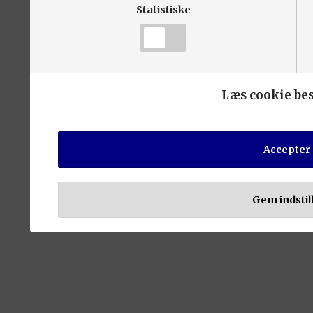
Statistiske
Læs cookie be
Accepter 
Gem indstil