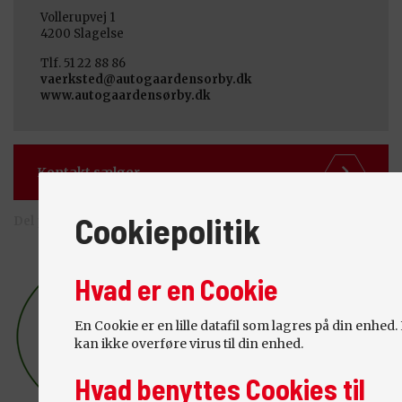
Vollerupvej 1
4200
Slagelse
Tlf. 51 22 88 86
vaerksted@autogaardensorby.dk
www.autogaardensørby.dk
Kontakt sælger
Cookiepolitik
Del på:
Hvad er en Cookie
En Cookie er en lille datafil som lagres på din enhed
kan ikke overføre virus til din enhed.
Hvad benyttes Cookies til