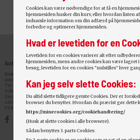
Cookies kan være nødvendige for at få en hjemmeside 
hjemmesiden husker din kurv, eller hvordan listen af 
indsamle information om din adfærd på hjemmesiden
forbedre og optimerer hjemmesiden.
Hvad er levetiden for en Coo
Levetiden for en cookies varierer alt efter udbydere
hjemmesiden, mens andre cookies kan være lagret i f
Autogården Sørby
besøg, levetiden for en cookies ”nulstilles” hver g
Kontakt
Autogården Sørby
Kan jeg selv slette Cookies:
Tel:
(+45) 51 22 88 86
Vollerupvej 1
Du altid slette tidligere gemte Cookies. Der er forsk
Email:
vaerksted@autogaardensorby.dk
4200 Slagelse
browser du benytter. Hvordan du præcist gør dette k
CVR: 28628544
https://minecookies.org/cookiehandtering/
(Husk at slette cookies i alle browsere).
Sådan benyttes 3. parts Cookies: