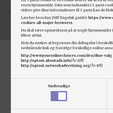
En 3. parts cookie er en cookie som er sat af en af v
vores hjemmeside. Data som indsamles i 3. parts cooki
videre give dine informationer til 3. parts kan de blo
I forbindelse med klager eller tvist, henvises til ankenævnet for biler,
www.bilklage.dk
Læs her hvordan (NB! Engelsk guide):
https://www.d
Privatlivspolitik
cookies-all-major-browsers
.
Udviklet af
seek4cars.net
Du skal være opmærksom på at nogle hjemmesider ikke
bliver afvist.
Hvis du ønsker at begrænse din deltagelse i forskell
nedstående link og fravælge forskellige online ann
http://www.youronlinechoices.com/den/dine-valg
http://optout.aboutads.info/?c=2#!/
http://optout.networkadvertising.org/?c=1#!/
Nødvendige