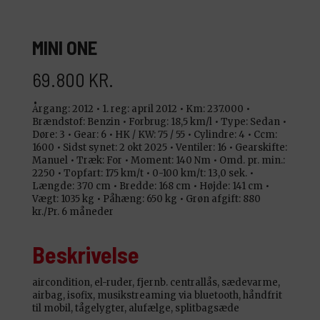
MINI ONE
69.800 KR.
Årgang: 2012 •
1. reg: april 2012 •
Km: 237.000 •
Brændstof: Benzin •
Forbrug: 18,5 km/l •
Type: Sedan •
Døre: 3 •
Gear: 6 •
HK / KW: 75 / 55 •
Cylindre: 4 •
Ccm:
1600 •
Sidst synet: 2 okt 2025 •
Ventiler: 16 •
Gearskifte:
Manuel •
Træk: For •
Moment: 140 Nm •
Omd. pr. min.:
2250 •
Topfart: 175 km/t •
0-100 km/t: 13,0 sek. •
Længde: 370 cm •
Bredde: 168 cm •
Højde: 141 cm •
Vægt: 1035 kg •
Påhæng: 650 kg •
Grøn afgift: 880
kr./Pr. 6 måneder
Beskrivelse
aircondition, el-ruder, fjernb. centrallås, sædevarme,
airbag, isofix, musikstreaming via bluetooth, håndfrit
til mobil, tågelygter, alufælge, splitbagsæde