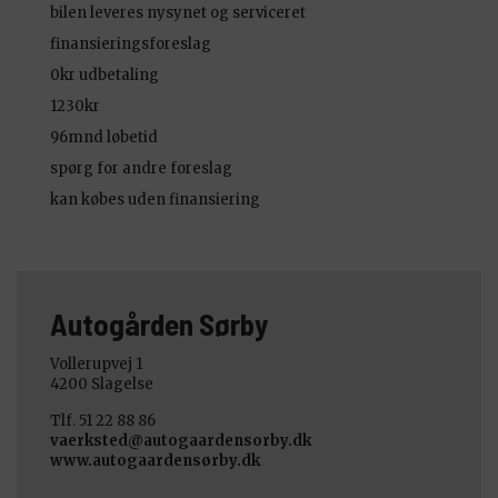
bilen leveres nysynet og serviceret
finansieringsforeslag
0kr udbetaling
1230kr
96mnd løbetid
spørg for andre foreslag
kan købes uden finansiering
Autogården Sørby
Vollerupvej 1
4200
Slagelse
Tlf. 51 22 88 86
vaerksted@autogaardensorby.dk
www.autogaardensørby.dk