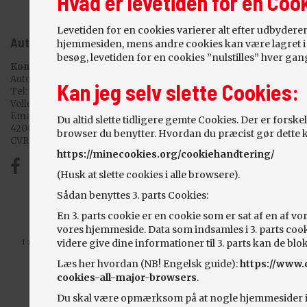
Hvad er levetiden for en Coo
Levetiden for en cookies varierer alt efter udbydere
Autogården Sørby
hjemmesiden, mens andre cookies kan være lagret i f
besøg, levetiden for en cookies ”nulstilles” hver g
Kontakt
Autogården Sørby
Kan jeg selv slette Cookies:
Tel:
(+45) 51 22 88 86
Vollerupvej 1
Email:
vaerksted@autogaardensorby.dk
Du altid slette tidligere gemte Cookies. Der er forsk
4200 Slagelse
browser du benytter. Hvordan du præcist gør dette k
CVR: 28628544
https://minecookies.org/cookiehandtering/
(Husk at slette cookies i alle browsere).
Sådan benyttes 3. parts Cookies:
En 3. parts cookie er en cookie som er sat af en af v
vores hjemmeside. Data som indsamles i 3. parts cooki
I forbindelse med klager eller tvist, henvises til ankenævnet for biler,
videre give dine informationer til 3. parts kan de blo
www.bilklage.dk
Læs her hvordan (NB! Engelsk guide):
https://www.d
Privatlivspolitik
cookies-all-major-browsers
.
Udviklet af
seek4cars.net
Du skal være opmærksom på at nogle hjemmesider ikke